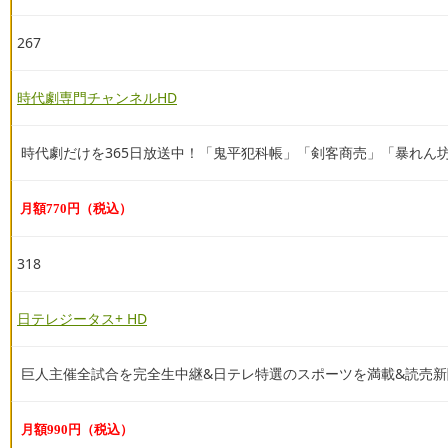
267
時代劇専門チャンネルHD
時代劇だけを365日放送中！「鬼平犯科帳」「剣客商売」「暴れん
月額770円（税込）
318
日テレジータス+ HD
巨人主催全試合を完全生中継&日テレ特選のスポーツを満載&読売新
月額990円（税込）