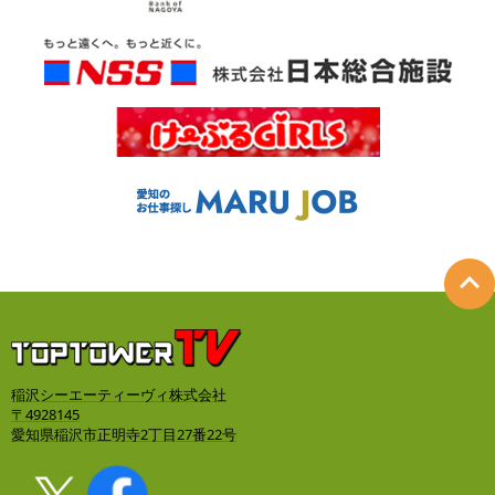
稲沢シーエーティーヴィ株式会社
〒4928145
愛知県稲沢市正明寺2丁目27番22号